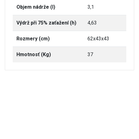
Objem nádrže (l)
3,1
Výdrž při 75% zaťažení (h)
4,63
Rozmery (cm)
62x43x43
Hmotnosť (Kg)
37
dgh3000b.pdf