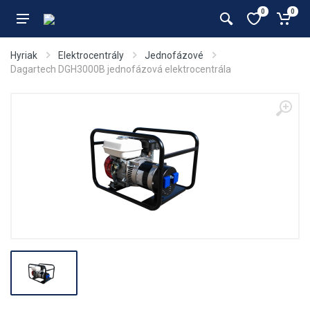
0
0
Hyriak
Elektrocentrály
Jednofázové
Dagartech DGH3000B jednofázová elektrocentrála