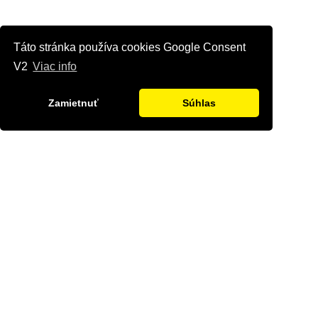
Táto stránka používa cookies Google Consent
V2
Viac info
Zamietnuť
Súhlas
Kontaktujte nás
Radi Vám odpovieme na všetky Vaše otázky.
Štvrť Kasárne 4367/66, Brezno
hyriak@hyriak.sk
0904 533 389, 0911 533 390