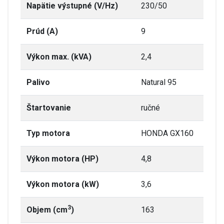
Napätie výstupné (V/Hz)
230/50
Prúd (A)
9
Výkon max. (kVA)
2,4
Palivo
Natural 95
Štartovanie
ručné
Typ motora
HONDA GX160
Výkon motora (HP)
4,8
Výkon motora (kW)
3,6
3
Objem (cm
)
163