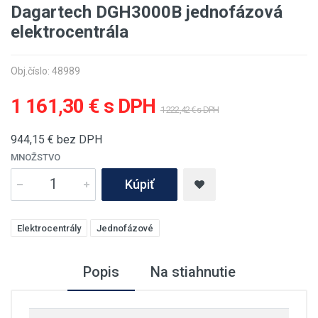
Dagartech DGH3000B jednofázová
elektrocentrála
Obj.číslo: 48989
1 161,30 € s DPH
1 222,42 € s DPH
944,15
€ bez DPH
MNOŽSTVO
Kúpiť
Elektrocentrály
Jednofázové
Popis
Na stiahnutie