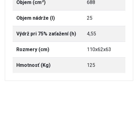
3
Objem (cm
)
688
Objem nádrže (l)
25
Výdrž pri 75% zaťažení (h)
4,55
Rozmery (cm)
110x62x63
Hmotnosť (Kg)
125
dgh15tfr.pdf