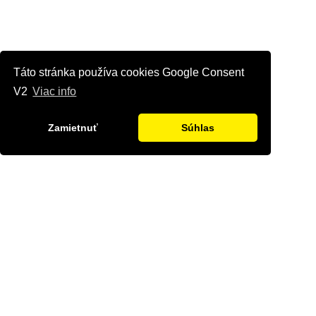
Táto stránka používa cookies Google Consent
V2
Viac info
Zamietnuť
Súhlas
Kontaktujte nás
Radi Vám odpovieme na všetky Vaše otázky.
Štvrť Kasárne 4367/66, Brezno
hyriak@hyriak.sk