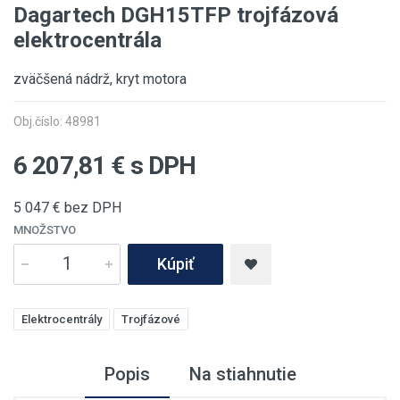
Dagartech DGH15TFP trojfázová
elektrocentrála
zväčšená nádrž, kryt motora
Obj.číslo: 48981
6 207,81
€ s DPH
5 047
€ bez DPH
MNOŽSTVO
Kúpiť
Elektrocentrály
Trojfázové
Popis
Na stiahnutie