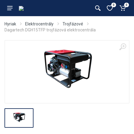
0
0
Hyriak
Elektrocentrály
Trojfázové
Dagartech DGH15TFP trojfázová elektrocentrála